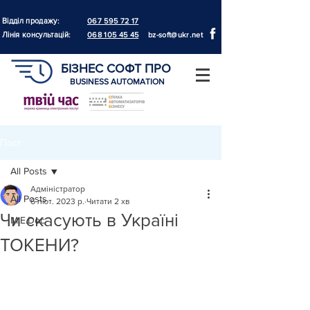
Відділ продажу:
067 595 72 17
Лінія консультацій:
068 105 45 45
bz-soft@ukr.net
БІЗНЕС СОФТ ПРО
BUSINESS AUTOMATION
Пост
All Posts
Адміністратор
All Posts
6 лют. 2023 р.
Читати 2 хв
Чи скасують в Україні
M.E.Doc
ТОКЕНИ?