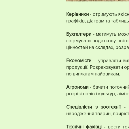
Керівники
- отримують якісн
графіків, діаграм та таблиць
Бухгалтери
- матимуть можл
формувати податкову звітні
цінностей на складах, розра
Економісти
- управляти вит
продукції. Розраховувати о
по виплатам пайовикам.
Агрономи
- бачити поточний
розрізі полів і культур, лімітн
Спеціалісти з зоотехнії
- в
народження тварин, приріст 
Технічні фахівці
- вести точ