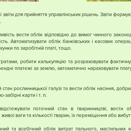
і звіти для прийняття управлінських рішень. Звіти формую
.
ивість вести облік відповідно до вимог чинного законо
сть. Автоматизувати облік банківських і касових операц
хунки по заробітній платі, тощо.
ратами, робити калькуляцію та розраховувати фактичну
рендні платежі за землю, автоматично нараховувати плату 
 стан рослинницької галузі та вести облік насіння, добри
о-забірні карти і т. п.
ідстежувати поточний стан в тваринництві, вести о
живої ваги та кількості тварин, їх переміщення або вибутт
ний та всебічний облік витрат пального, мастильних м