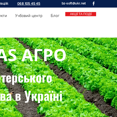
bz-soft@ukr.net
тацій:
068 105 45 45
АКЦІЇ ТА ПОДІЇ
укти
Учбовий центр
Блог
AS АГРО
терського
ва в Україні