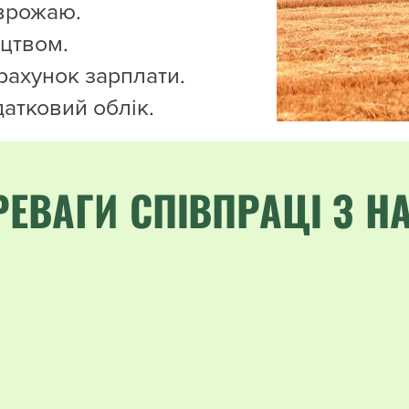
 врожаю.
цтвом.
зрахунок зарплати.
датковий облік.
РЕВАГИ СПІВПРАЦІ З Н