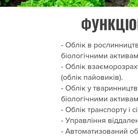
ФУНКЦІО
- Облік в рослинництв
біологічними активам
- Облік взаєморозрах
(облік пайовиків).
- Облік у тваринництв
біологічними активам
- Облік транспорту і с
- Управління віддале
- Автоматизований обл