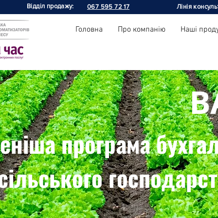
Відділ продажу:
067 595 72 17
Лінія консуль
Головна
Про компанію
Наші прод
B
еніша програма бухгал
сільського господарст