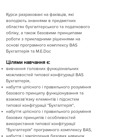
Курси разраховані на фахівців, які
володіють знаннями в предметних
областях бухгалтерського та податкового
обліку, а також базовими принципами
роботи з прикладними рішеннями на
основі програмного комплексу BAS
Бухгалтерія та M.E.Doc
Цілями навчання є:
вивчення головних функціональних
можливостей типової конфігурації BAS
Бухгалтерія,
набуття цілісного і правильного розуміння
базового принципу функціонування та
взаємозв'язку елементів і підсистем
типової конфігурації "Бухгалтерія",
набуття цілісного і правильного розуміння
базових принципів і особливостей
використання типової конфігурації
"Бухгалтерія" програмного комплексу BAS,
набуття і закріплення базових навичок