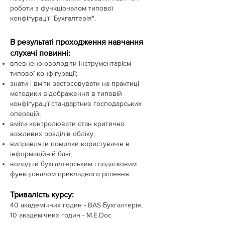
роботи з функціоналом типової
конфігурації "Бухгалтерія".
В результаті проходження навчання
слухачі повинні:
впевнено оволодіти інструментарієм
типової конфігурації;
знати і вміти застосовувати на практиці
методики відображення в типовій
конфігурації стандартних господарських
операцій;
вміти контролювати стан критично
важливих розділів обліку;
виправляти помилки користувачів в
інформаційній базі;
володіти бухгалтерським і податковим
функціоналом прикладного рішення.
Тривалість курсу:
40 академічних годин - BAS Бухгалтерія,
10 академічних годин - M.E.Doc