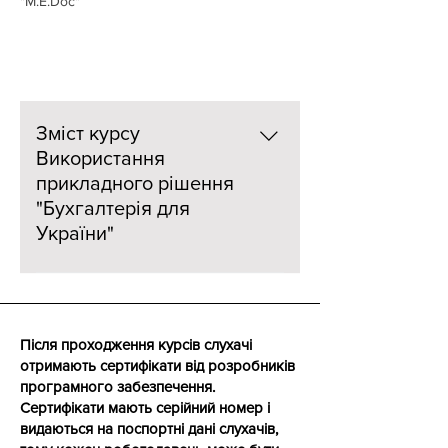
"M.E.Doc"
Зміст курсу
Використання
прикладного рішення
"Бухгалтерія для
України"
Вступ Концепція прикладного
рішення Призначення, область
прикладної програми і межі
Після проходження курсів слухачі
прикладного рішення Ключові
отримають сертифікати від розробників
характеристики прикладного
програмного забезпечення.
рішення Базові принципи
Сертифікати мають серійний номер і
автоматизації Загальносистемні
видаються на поспортні дані слухачів,
механізми і принципи