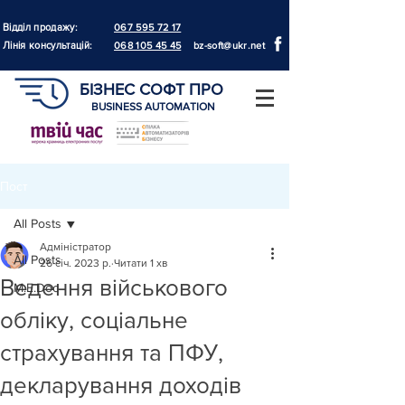
Відділ продажу:
067 595 72 17
Лінія консультацій:
068 105 45 45
bz-soft@ukr.net
БІЗНЕС СОФТ ПРО
BUSINESS AUTOMATION
Пост
All Posts
Адміністратор
All Posts
26 січ. 2023 р.
Читати 1 хв
Ведення військового
M.E.Doc
обліку, соціальне
страхування та ПФУ,
декларування доходів