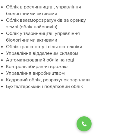
Облік в рослинництві, управління
біологічними активами
Облік взаєморозрахунків за оренду
землі (облік пайовиків)
Облік у тваринництві, управління
біологічними активами
Облік транспорту і сільгосптехніки
Управління віддаленим складом
Автоматизований облік на тоці
Контроль збирання врожаю
Управління виробництвом
Кадровий облік, розрахунок зарплати
Бухгалтерський і податковий облік
Сертифіковані курси
BAS Бухгалтерія
M.E.Doc
Співпраця з ВУЗами
Сота
Електронний підпис
Токени
Ліга:Закон
FlyDoc
Вакансії
Eset