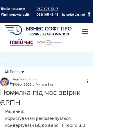
Відділ продажу:
067 595 72 17
Лінія консультацій:
068 105 45 45
bz-soft@ukr.net
БІЗНЕС СОФТ ПРО
BUSINESS AUTOMATION
Пост
All Posts
Адміністратор
All Posts
8 бер. 2023 р.
Читати 1 хв
Помилка під час звірки
M.E.Doc
ЄРПН
Рішення:
користувачам рекомендується 
конвертувати БД до версії Firebird 3.0 