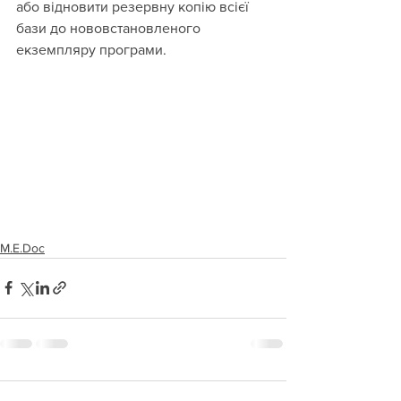
або відновити резервну копію всієї 
бази до нововстановленого 
екземпляру програми.
M.E.Doc