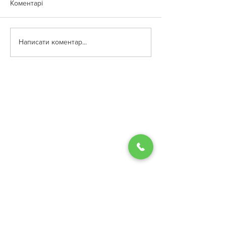
Коментарі
Написати коментар...
Сертифіковані курси
BAS Бухгалтерія
M.E.Doc
Співпраця з ВУЗами
Сота
Електронний підпис
Токени
Ліга:Закон
FlyDoc
Вакансії
Eset
Наші клієнти
Наша команда
Наші реквізити
(067) 595 72 17
Графік роботи
(068) 105 45 45
пн. 09:00 - 18:00
bz-soft@ukr.net