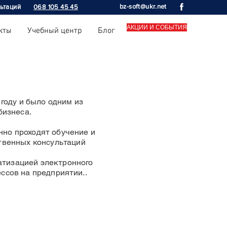
bz-soft@ukr.net
ьтаций
068 105 45 45
АКЦИИ И СОБЫТИЯ
кты
Учебный центр
Блог
году и было одним из
бизнеса.
нно проходят обучение и
твенных консультаций
атизацией электронного
ессов на предприятии..