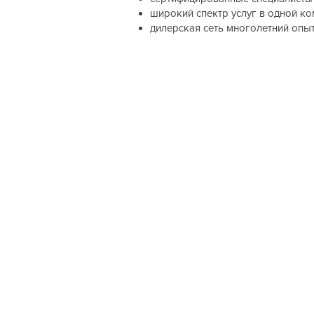
широкий спектр услуг в одной к
дилерская сеть многолетний опы
Хотите получать информацию о важных
событиях, горячих предложениях или акциях?
Подпишитесь на нашу розсылку